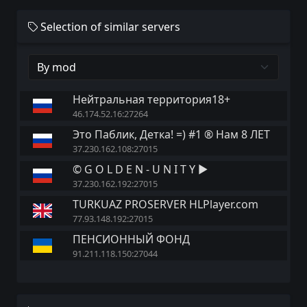
Selection of similar servers
Нейтральная территория18+
46.174.52.16:27264
Это Паблик, Детка! =) #1 ® Нам 8 ЛЕТ
37.230.162.108:27015
© G O L D E N - U N I T Y ►
37.230.162.192:27015
TURKUAZ PROSERVER HLPlayer.com
77.93.148.192:27015
ПЕНСИОННЫЙ ФОНД
91.211.118.150:27044