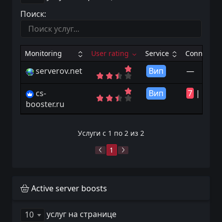
Поиск:
Monitoring
User rating
Service
Connects
serverov.net
Вип
—
cs-
Вип
7
|
15
booster.ru
Услуги с 1 по 2 из 2
1
Active server boosts
услуг на странице
10