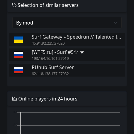
Selection of similar servers
Surf Gateway » Speedrun // Talented [Rank 400]
45.91.92.225:27020
[WTF5.ru] - Surf #5ツ ★
193.164.16.161:27019
RUhub Surf Server
62.118.138.177:27032
Online players in 24 hours