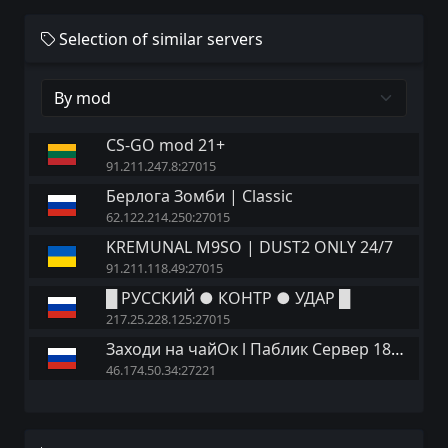
Selection of similar servers
CS-GO mod 21+
91.211.247.8:27015
Берлога Зомби | Classic
62.122.214.250:27015
KREMUNAL M9SO | DUST2 ONLY 24/7
91.211.118.49:27015
█ РУССКИЙ ● КОНТР ● УДАР █
217.25.228.125:27015
Заходи на чайОк l Паблик Сервер 18+ ©
46.174.50.34:27221