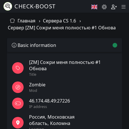
CHECK-BOOST
Главная
Сервера CS 1.6
Сервер [ZM] Сожри меня полностью #1 Обнова
Basic information
[ZM] Сожри меня полностью #1
Обнова
Title
Zombie
Mod
46.174.48.49:27226
IP address
Россия
Московская
область
Коломна