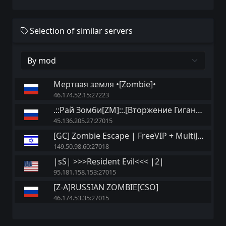
Selection of similar servers
Мертвая земля •[Zombie]•
46.174.52.15:27223
.::Рай Зомби[ZM]::.[Вторжение Гигантов]
45.136.205.27:27015
[GC] Zombie Escape | FreeVIP + MultiJump
149.50.98.60:27018
|sS| >>>Resident Evil<<< |2|
95.181.158.153:27015
[Z-A]RUSSIAN ZOMBIE[CSO]
46.174.53.35:27015