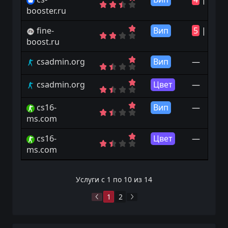
booster.ru
fine-
Вип
5
|
20
boost.ru
csadmin.org
Вип
—
csadmin.org
Цвет
—
cs16-
Вип
—
ms.com
cs16-
Цвет
—
ms.com
Услуги с 1 по 10 из 14
1
2