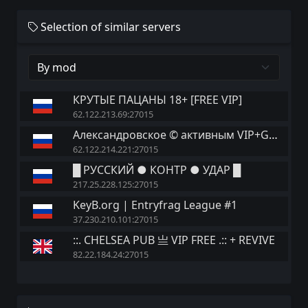
Selection of similar servers
КРУТЫЕ ПАЦАНЫ 18+ [FREE VIP]
62.122.213.69:27015
Александровское © активным VIP+GOLD
62.122.214.221:27015
█ РУССКИЙ ● КОНТР ● УДАР █
217.25.228.125:27015
KeyB.org | Entryfrag League #1
37.230.210.101:27015
::. CHELSEA PUB 亗 VIP FREE .:: + REVIVE
82.22.184.24:27015