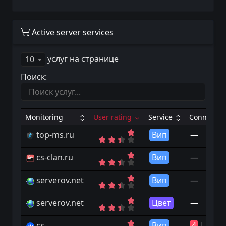
Active server services
услуг на странице
10
Поиск:
Monitoring
User rating
Service
Connects
top-ms.ru
Вип
—
cs-clan.ru
Вип
—
serverov.net
Вип
—
serverov.net
Цвет
—
cs-
Вип
4
|
10