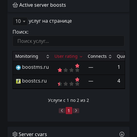
Active server boosts
услуг на странице
10
Поиск:
Monitoring
User rating
Connects
Quantity
boostms.ru
—
1
boostcs.ru
—
4
Услуги с 1 по 2 из 2
1
Server cvars