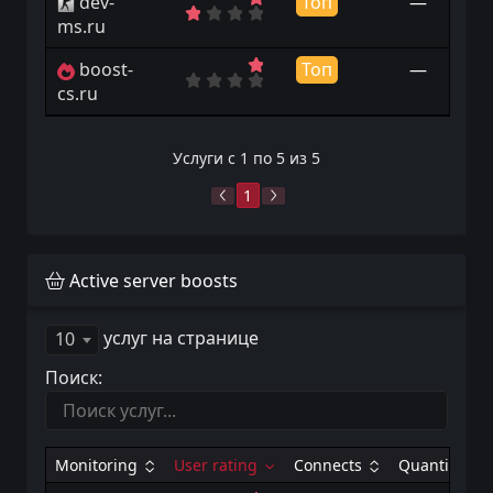
dev-
Топ
—
ms.ru
boost-
Топ
—
cs.ru
Услуги с 1 по 5 из 5
1
Active server boosts
услуг на странице
10
Поиск:
Monitoring
User rating
Connects
Quantity