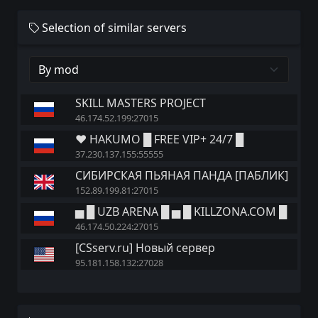
Selection of similar servers
SKILL MASTERS PROJECT
46.174.52.199:27015
♥ HAKUMO █ FREE VIP+ 24/7 █
37.230.137.155:55555
СИБИРСКАЯ ПЬЯНАЯ ПАНДА [ПАБЛИК]
152.89.199.81:27015
▅ █ UZB ARENA █ ▅ █ KILLZONA.COM █
46.174.50.224:27015
[CSserv.ru] Новый сервер
95.181.158.132:27028