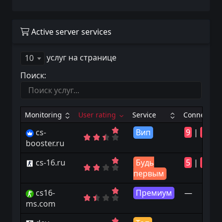
Active server services
услуг на странице
10
Поиск:
Monitoring
User rating
Service
Connects
cs-
Вип
9
|
23
booster.ru
cs-16.ru
Будь
5
|
10
первым
cs16-
Премиум
—
ms.com