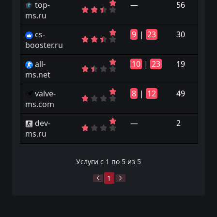
top-
—
56
ms.ru
cs-
9
|
23
30
booster.ru
all-
10
|
23
19
ms.net
valve-
8
|
12
49
ms.com
dev-
—
2
ms.ru
Услуги с 1 по 5 из 5
1