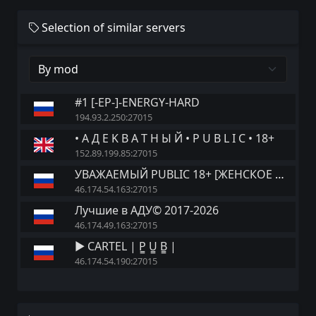
Selection of similar servers
#1 [-EP-]-ENERGY-HARD
194.93.2.250:27015
• A Д E K B A T Н Ы Й • P U B L I C • 18+
152.89.199.85:27015
УВАЖАЕМЫЙ PUBLIC 18+ [ЖЕНСКОЕ СЧАСТЬЕ]
46.174.54.163:27015
Лучшие в АДУ© 2017-2026
46.174.49.163:27015
► CARTEL | P͇ U͇ B͇ |
46.174.54.190:27015