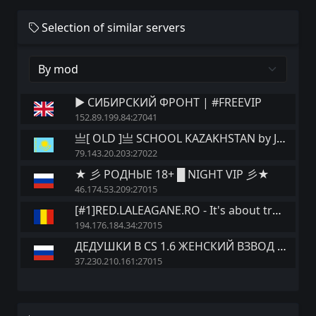
Selection of similar servers
► СИБИРСКИЙ ФРОНТ | #FREEVIP
152.89.199.84:27041
亗[ OLD ]亗 SCHOOL KAZAKHSTAN by Jlavrik
79.143.20.203:27022
★ 彡 РОДНЫЕ 18+ █ NIGHT VIP 彡★
46.174.53.209:27015
[#1]RED.LALEAGANE.RO - It's about tradition [PREMIUM UPDATE]
194.176.184.34:27015
ДЕДУШКИ В CS 1.6 ЖЕНСКИЙ ВЗВОД [18+]
37.230.210.161:27015