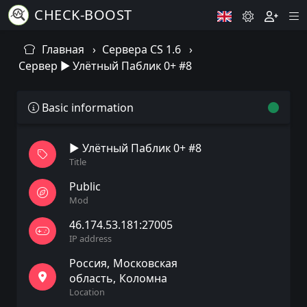
CHECK-BOOST
Главная
Сервера CS 1.6
Сервер ► Улётный Паблик 0+ #8
Basic information
► Улётный Паблик 0+ #8
Title
Public
Mod
46.174.53.181:27005
IP address
Россия
Московская
область
Коломна
Location