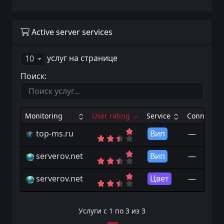
Active server services
услуг на странице
10
Поиск:
Monitoring
User rating
Service
Connects
top-ms.ru
Вип
—
serverov.net
Вип
—
serverov.net
Цвет
—
Услуги с 1 по 3 из 3