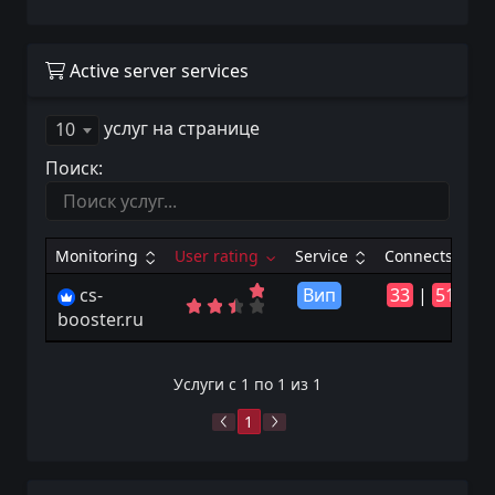
Active server services
услуг на странице
10
Поиск:
Monitoring
User rating
Service
Connects
cs-
Вип
33
|
51
booster.ru
Услуги с 1 по 1 из 1
1