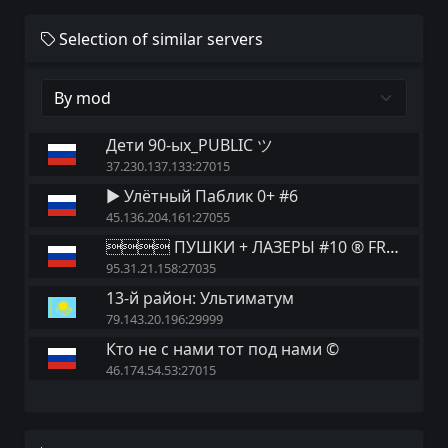
Selection of similar servers
Дети 90-ых_PUBLIC ツ
37.230.137.133:27015
► Улётный Паблик 0+ #6
45.136.204.161:27055
 ПУШКИ + ЛАЗЕРЫ #10 ® FRAGLIMIT.RU
95.31.21.158:27035
13-й район: Ультиматум
79.143.20.196:29999
Кто не с нами тот под нами ©
46.174.54.53:27015