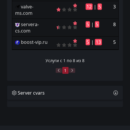
valve-
12
|
5
3
ms.com
servera-
5
|
5
8
cs.com
boost-vip.ru
5
|
13
5
Услуги с 1 по 8 из 8
1
Server cvars