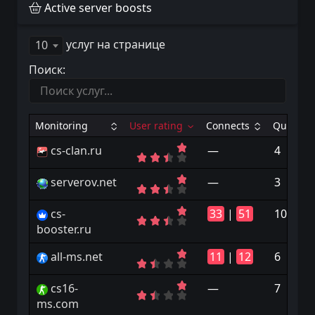
Active server boosts
услуг на странице
10
Поиск:
Monitoring
User rating
Connects
Quantity
cs-clan.ru
—
4
serverov.net
—
3
cs-
33
|
51
10
booster.ru
all-ms.net
11
|
12
6
cs16-
—
7
ms.com