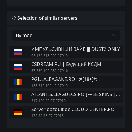
Selection of similar servers
ИМПУЛЬСИВНЫЙ ВАЙБ █ DUST2 ONLY
62.122.213.252:27015
CSDREAM.RU | Будущий КСДМ
37.230.162.232:27016
PGL.LALEAGANE.RO .::*[18+]*::.
188.212.102.42:27015
ATLANTIS.LEAGUECS.RO [FREE SKINS | VIP | REVIVE]
217.156.22.97:27015
Server gazduit de CLOUD-CENTER.RO
178.33.35.27:27015