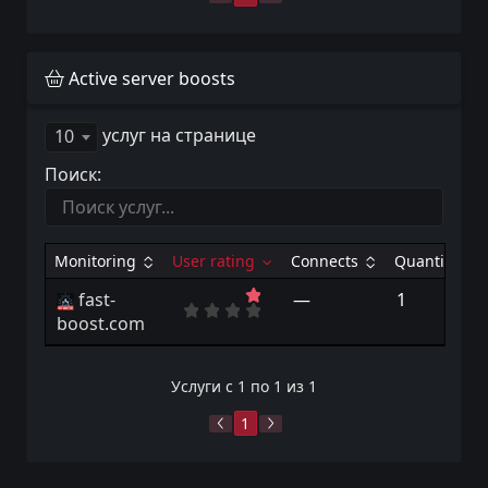
Active server boosts
услуг на странице
10
Поиск:
Monitoring
User rating
Connects
Quantity
fast-
—
1
boost.com
Услуги с 1 по 1 из 1
1