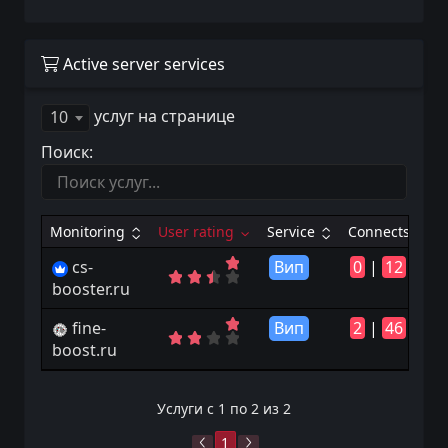
Active server services
услуг на странице
10
Поиск:
Monitoring
User rating
Service
Connects
cs-
Вип
0
|
12
booster.ru
fine-
Вип
2
|
46
boost.ru
Услуги с 1 по 2 из 2
1