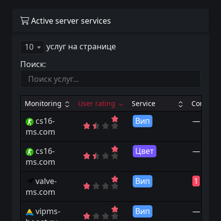
Active server services
услуг на странице
10
Поиск:
Monitoring
User rating
Service
Connect
cs16-
Вип
—
ms.com
cs16-
Цвет
—
ms.com
valve-
Вип
1
|
15
ms.com
vipms-
Вип
—