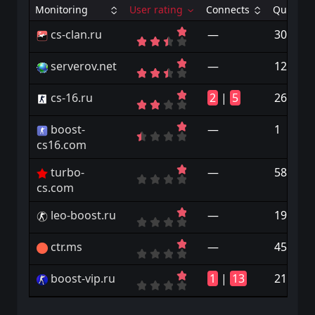
Monitoring
User rating
Connects
Quantity
cs-clan.ru
—
30
serverov.net
—
12
cs-16.ru
2
|
5
26
boost-
—
1
cs16.com
turbo-
—
58
cs.com
leo-boost.ru
—
1949
ctr.ms
—
45
boost-vip.ru
1
|
13
219