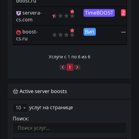
boost.ru
servera-
TimeBOOST
2
|
14
cs.com
boost-
Вип
—
cs.ru
Услуги с 1 по 6 из 6
1
Active server boosts
услуг на странице
10
Поиск: