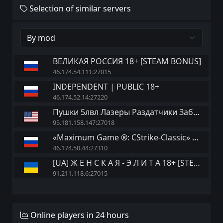
Selection of similar servers
ВЕЛИКАЯ РОССИЯ 18+ [STEAM BONUS]
46.174.54.111:27015
INDEPENDENT | PUBLIC 18+
46.174.52.14:27220
Пушки 5лвл Лазеры Раздатчики Забор
95.181.158.147:27018
«Maximum Game ®: CStrike-Classic» 21+ (9:03)
46.174.50.44:27310
[UA] Ж Е Н С К А Я - Э Л И Т А 18+ [STEAM VIP]
91.211.118.6:27015
Online players in 24 hours