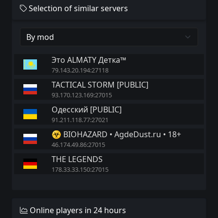
Selection of similar servers
Это ALMATY Детка™
79.143.20.194:27118
TACTICAL STORM [PUBLIC]
93.170.123.169:27015
Одесский [PUBLIC]
91.211.118.77:27021
☣ BIOHAZARD • AgdeDust.ru • 18+
46.174.49.86:27015
THE LEGENDS
178.33.33.150:27015
Online players in 24 hours