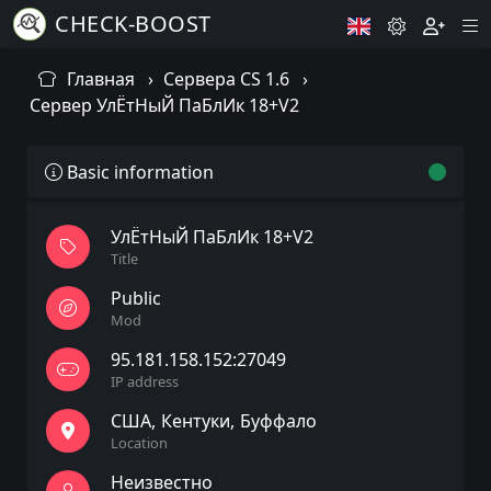
CHECK-BOOST
Главная
Сервера CS 1.6
Сервер УлЁтНыЙ ПаБлИк 18+V2
Basic information
УлЁтНыЙ ПаБлИк 18+V2
Title
Public
Mod
95.181.158.152:27049
IP address
США
Кентуки
Буффало
Location
Неизвестно