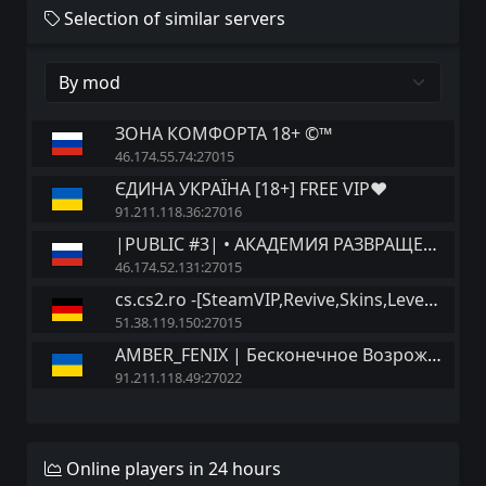
Selection of similar servers
ЗОНА КОМФОРТА 18+ ©™
46.174.55.74:27015
ЄДИНА УКРАЇНА [18+] FREE VIP❤
91.211.118.36:27016
|PUBLIC #3| • АКАДЕМИЯ РАЗВРАЩЕНИЯ • [18+]
46.174.52.131:27015
cs.cs2.ro -[SteamVIP,Revive,Skins,Levels,BATTLEPASS]
51.38.119.150:27015
AMBER_FENIX | Бесконечное Возрождение [DM]
91.211.118.49:27022
Online players in 24 hours