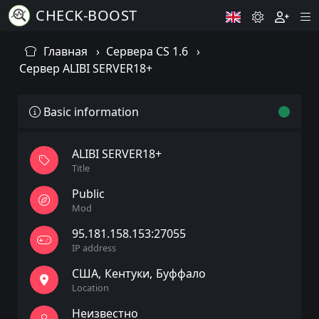
CHECK-BOOST
Главная
Сервера CS 1.6
Сервер ALIBI SERVER18+
Basic information
ALIBI SERVER18+
Title
Public
Mod
95.181.158.153:27055
IP address
США
Кентуки
Буффало
Location
Неизвестно