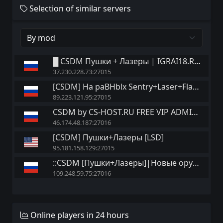
Selection of similar servers
█ CSDM Пушки + Лазеры | IGRAI18.RU ツ █
37.230.228.73:27015
[CSDM] Ha paBHblx Sentry+Laser+Flag HARDCORE
89.223.121.95:27015
CSDM by CS-HOST.RU FREE VIP ADMIN BOSS
46.174.48.187:27016
[CSDM] Пушки+Лазеры [LSD]
95.181.158.129:27015
::CSDM [Пушки+Лазеры]|Новые оружия::.
109.248.59.75:27016
Online players in 24 hours