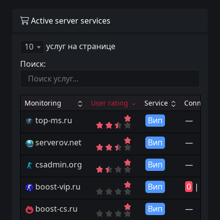
Active server services
услуг на странице
10
Поиск:
Monitoring
User rating
Service
Connects
top-ms.ru
Вип
—
serverov.net
Вип
—
csadmin.org
Вип
—
boost-vip.ru
Вип
0
|
6
boost-cs.ru
Вип
—