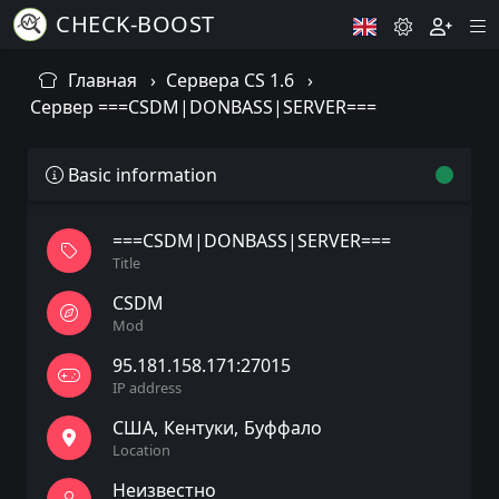
CHECK-BOOST
Главная
Сервера CS 1.6
Сервер ===CSDM|DONBASS|SERVER===
Basic information
===CSDM|DONBASS|SERVER===
Title
CSDM
Mod
95.181.158.171:27015
IP address
США
Кентуки
Буффало
Location
Неизвестно