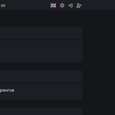
 us
рингов