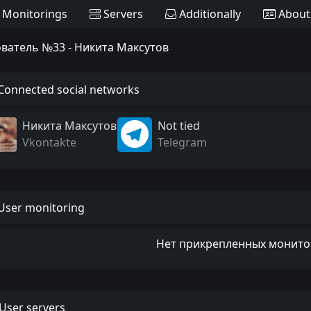
Monitorings
Servers
Additionally
About
ватель №33 - Никита Максутов
Connected social networks
Никита Максутов
Not tied
Vkontakte
Telegram
User monitoring
Нет прикрепленных монито
User servers